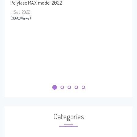
Polylase MAX model 2022
Deep
11 Sep 2022
26 Oc
( 30788 Views )
( 4672 
Categories