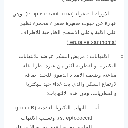
o
الاورام الصفراء (
eruptive xanthoma
): وهي
عبارة عن حبوب صغيرة صفراء محمرة تظهر
علي الالية وعلي الاسطح الخارجية للاطراف
)
eruptive xanthoma
(
o
الالتهابات : مريض السكر عرضه للالتهابات
البكتيرية والفطرية اكثر من غيره نظرا لقلة
مناعته وضعف الامداد الدموي للجلد اضافة
لارتفاع السكر والذي يعد غذاء جيد للبكتريا
والفطريات. ومن هذه الالتهابات:
أ‌-
التهاب البكتريا العقدية (
group B
streptococcal
): وتسبب الالتهاب
الخلوي وقرح القدم وقرح الاستلقاء