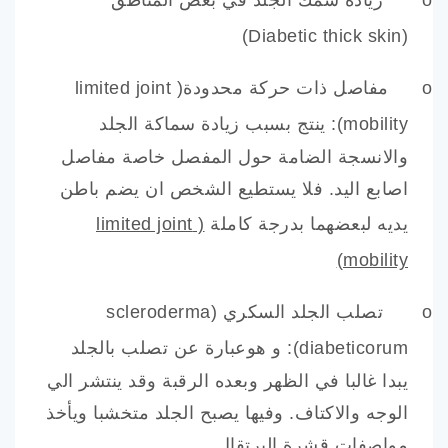
o
زيادة سمك الجلد في بعض المناطق
)
Diabetic thick skin
(
o
مفاصل ذات حركة محدودة(
limited joint
mobility
): ينتج بسبب زيادة سماكة الجلد
والانسجة الضامة حول المفصل خاصة مفاصل
اصابع اليد. فلا يستطيع الشخص ان يضم باطن
يديه لبعضهما بدرجة كاملة
(
limited joint
)
mobility
o
تصلب الجلد السكري (
scleroderma
diabeticorum
): و هوعبارة عن تصلب بالجلد
يبدا غالبا في الظهر وبعده الرقبة وقد ينتشر الي
الوجه والاكتاف. وفيها يصبح الجلد متخشبا ويأخذ
مواصفات قشرة البرتقال.